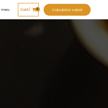
l meu
Cart/
Calculator calorii