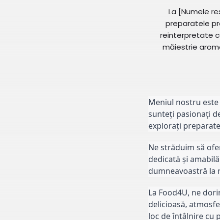
La [Numele re
preparatele pr
reinterpretate c
măiestrie arome 
Meniul nostru este 
sunteți pasionați d
explorați preparate
Ne străduim să ofer
dedicată și amabilă 
dumneavoastră la r
La Food4U, ne dorim
delicioasă, atmosfer
loc de întâlnire cu 