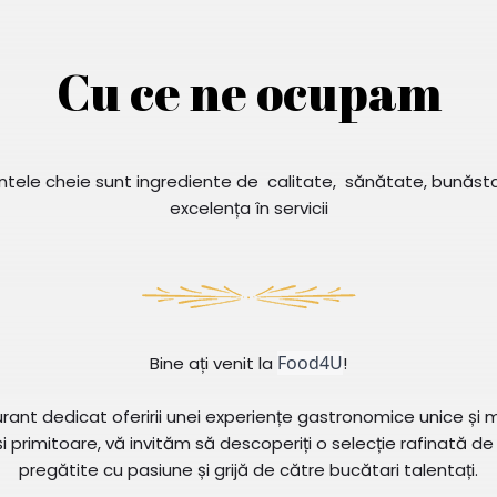
Cu ce ne ocupam
ntele cheie sunt ingrediente de calitate, sănătate, bunăsta
excelența în servicii
Food4U
Bine ați venit la
!
ant dedicat oferirii unei experiențe gastronomice unice și 
 primitoare, vă invităm să descoperiți o selecție rafinată de
pregătite cu pasiune și grijă de către bucătari talentați.