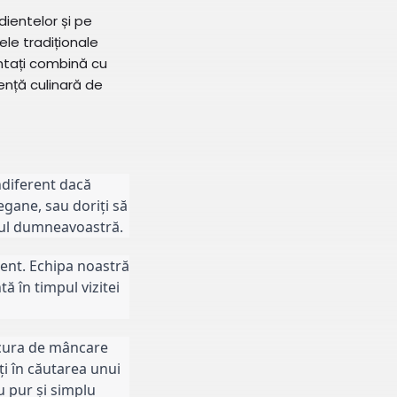
ientelor și pe
le tradiționale
ntați combină cu
iență culinară de
ndiferent dacă
egane, sau doriți să
acul dumneavoastră.
ient. Echipa noastră
ă în timpul vizitei
bucura de mâncare
eți în căutarea unui
au pur și simplu