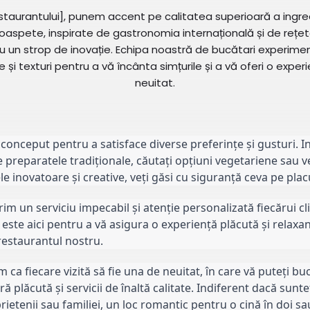
staurantului], punem accent pe calitatea superioară a ingred
oaspete, inspirate de gastronomia internațională și de rețete
u un strop de inovație. Echipa noastră de bucătari experime
și texturi pentru a vă încânta simțurile și a vă oferi o exper
neuitat.
conceput pentru a satisface diverse preferințe și gusturi. I
e preparatele tradiționale, căutați opțiuni vegetariene sau v
le inovatoare și creative, veți găsi cu siguranță ceva pe pl
im un serviciu impecabil și atenție personalizată fiecărui cl
este aici pentru a vă asigura o experiență plăcută și relaxant
estaurantul nostru.
 ca fiecare vizită să fie una de neuitat, în care vă puteți 
ă plăcută și servicii de înaltă calitate. Indiferent dacă sunt
prietenii sau familiei, un loc romantic pentru o cină în doi s