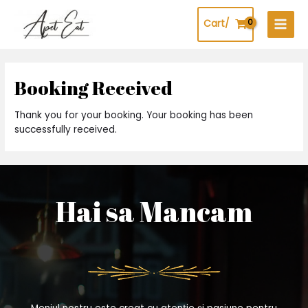
Skip
to
Cart/
Main
content
Men
Booking Received
Thank you for your booking. Your booking has been
successfully received.
Hai sa Mancam